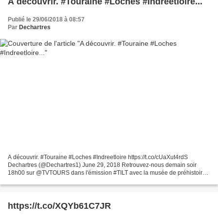
A découvrir. #Touraine #Loches #Indreetloire...
Publié le 29/06/2018 à 08:57
Par
Dechartres
A découvrir. #Touraine #Loches #Indreetloire https://t.co/cUaXut4rdS
Dechartres (@Dechartres1) June 29, 2018 Retrouvez-nous demain soir
18h00 sur @TVTOURS dans l'émission #TILT avec la musée de préhistoire
du #grandpressigny ! Une bonne occasion de découvrir...
https://t.co/XQYb61C7JR