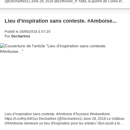
(@Dechartres1) June 28, 2018 @Enthoven_R Yalta, la guerre de Corée et
ses millions de morts, ça doit lui...
Lieu d’inspiration sans conteste. #Amboise...
Publié le 28/06/2018 à 07:25
Par
Dechartres
Lieu d’inspiration sans conteste. #Amboise #Touraine #Indreetloire
https://t.co/IHyJnfr2uv Dechartres (@Dechartres1) June 28, 2018 Le château
d'#Amboise demeure un lieu d'inspiration pour les artistes ! Bon jeudi à tous
et toutes. #Touraine #loireval...