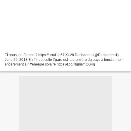
Et nous, en France ? https://t.co/Hiq67IXkV8 Dechartres (@Dechartres1)
June 29, 2018 En #Inde, cette #gare est la première du pays à fonctionner
entièrement à l' #énergie solaire https://t.co/NqmivnQG4q