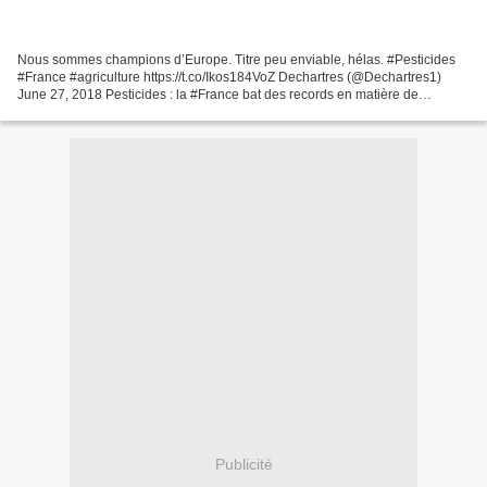
Nous sommes champions d’Europe. Titre peu enviable, hélas. #Pesticides
#France #agriculture https://t.co/Ikos184VoZ Dechartres (@Dechartres1)
June 27, 2018 Pesticides : la #France bat des records en matière de
dérogations https://t.co/godNjKOTlp
Publicité