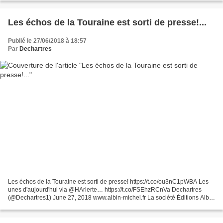
Les échos de la Touraine est sorti de presse!...
Publié le 27/06/2018 à 18:57
Par
Dechartres
Les échos de la Touraine est sorti de presse! https://t.co/ou3nC1pWBA Les
unes d'aujourd'hui via @HArlerte… https://t.co/FSEhzRCnVa Dechartres
(@Dechartres1) June 27, 2018 www.albin-michel.fr La société Éditions Albin
Michel organise un jeu-concours appelé...