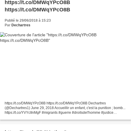
https://t.co/DMWqYPcO8B
https://t.co/DMWqYPcO8B
Publié le 29/06/2018 à 15:23
Par
Dechartres
https://t.co/DMWqYPcO8B https://t.co/DMWqYPcO8B Dechartres
(@Dechartres1) June 29, 2018 Accueillir un enfant, c'est la punition ; bomb...
https://t.co/YVYcIInMgF #migrants #guerre #droitsdel'homme #justice
#fraternité #égalité Accueillir un enfant, c'est...