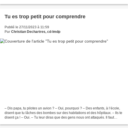
uns et des autres ? Peut-on être entendu...
Tu es trop petit pour comprendre
Publié le 27/11/2023 à 11:59
Par
Christian Dechartres, cd-lmdp
– Dis papa, tu pilotes un avion ? – Oui, pourquoi ? – Des enfants, à l’école,
disent que tu lâches des bombes sur des habitations et des hôpitaux. – Ils te
disent ça ! – Oui. – Tu leur diras que des gens nous ont attaqués. Il faut
répondre. – Ça veut...