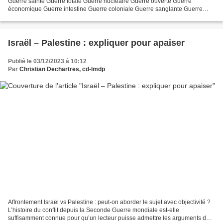
Guerre sainte Guerre totale Guerre nucléaire Guerre ouverte Guerre
économique Guerre intestine Guerre coloniale Guerre sanglante Guerre
sale Guerre inévitable Guerre juste...
Israël – Palestine : expliquer pour apaiser
Publié le 03/12/2023 à 10:12
Par
Christian Dechartres, cd-lmdp
Affrontement Israël vs Palestine : peut-on aborder le sujet avec objectivité ?
L’histoire du conflit depuis la Seconde Guerre mondiale est-elle
suffisamment connue pour qu’un lecteur puisse admettre les arguments des