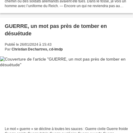
chemin où des soldats allemands avaient été tués. Dans le fossé, je vois un
homme avec l’uniforme du Reich. — Encore un qui ne reviendra pas au
pays, me dis-je. J’avance et puis...
GUERRE, un mot pas près de tomber en
désuétude
Publié le 26/01/2024 à 15:43
Par
Christian Dechartres, cd-lmdp
Le mot « guerre » se décline à toutes les sauces : Guerre civile Guerre froide