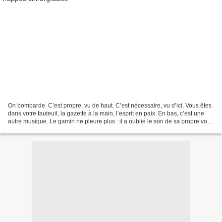
On bombarde. C’est propre, vu de haut. C’est nécessaire, vu d’ici. Vous êtes
dans votre fauteuil, la gazette à la main, l’esprit en paix. En bas, c’est une
autre musique. Le gamin ne pleure plus : il a oublié le son de sa propre voix
sous le fracas des...