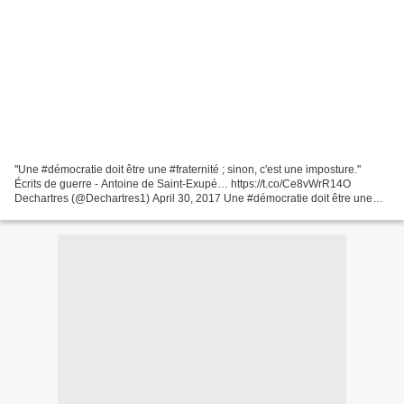
"Une #démocratie doit être une #fraternité ; sinon, c'est une imposture."
Écrits de guerre - Antoine de Saint-Exupé… https://t.co/Ce8vWrR14O
Dechartres (@Dechartres1) April 30, 2017 Une #démocratie doit être une
#fraternité ; sinon, c'est une imposture."...