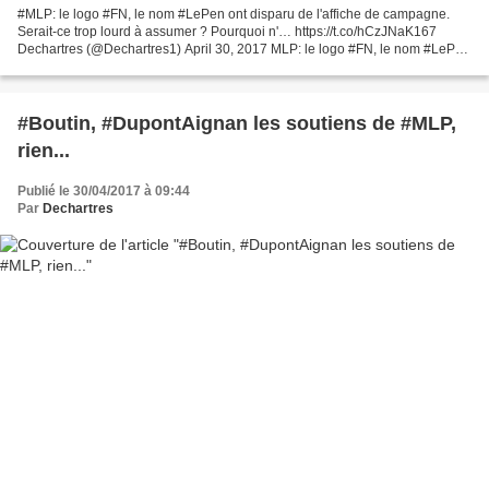
#MLP: le logo #FN, le nom #LePen ont disparu de l'affiche de campagne.
Serait-ce trop lourd à assumer ? Pourquoi n'… https://t.co/hCzJNaK167
Dechartres (@Dechartres1) April 30, 2017 MLP: le logo #FN, le nom #LePen
ont disparu de l'affiche de campagne....
#Boutin, #DupontAignan les soutiens de #MLP,
rien...
Publié le 30/04/2017 à 09:44
Par
Dechartres