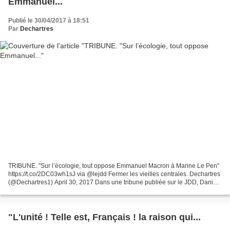
Emmanuel...
Publié le 30/04/2017 à 18:51
Par
Dechartres
TRIBUNE. "Sur l’écologie, tout oppose Emmanuel Macron à Marine Le Pen"
https://t.co/2DC03wh1sJ via @lejdd Fermer les vieilles centrales. Dechartres
(@Dechartres1) April 30, 2017 Dans une tribune publiée sur le JDD, Daniel
Cohn-Bendit, François de Rugy,...
"L'unité ! Telle est, Français ! la raison qui...