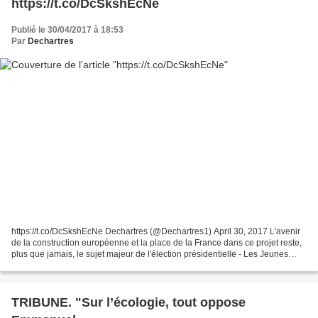
https://t.co/DcSkshEcNe
Publié le 30/04/2017 à 18:53
Par
Dechartres
https://t.co/DcSkshEcNe Dechartres (@Dechartres1) April 30, 2017 L'avenir
de la construction européenne et la place de la France dans ce projet reste,
plus que jamais, le sujet majeur de l'élection présidentielle - Les Jeunes
Européens rapprochent l'Europe...
TRIBUNE. "Sur l’écologie, tout oppose