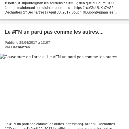
#Boutin, #DupontAignan les soutiens de #MLP, rien que du lourd ! Il lui
faudrait maintenant un cuisinier pour les c… https://t.co/GoUUKa7AS2
Dechartres (@Dechartres1) April 30, 2017 Boutin, #DupontAignan les
soutiens de #MLP, rien que du lourd ! Il lui...
Le #FN un parti pas comme les autres....
Publié le 29/04/2017 à 13:07
Par
Dechartres
Le #FN un parti pas comme les autres. https://t.co/j7aIitlKoT Dechartres
(@Dechartres1) April 29, 2017 Le #FN un parti pas comme les autres.