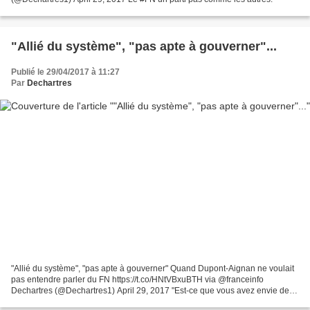
"Allié du système", "pas apte à gouverner"...
Publié le 29/04/2017 à 11:27
Par
Dechartres
"Allié du système", "pas apte à gouverner" Quand Dupont-Aignan ne voulait
pas entendre parler du FN https://t.co/HNtVBxuBTH via @franceinfo
Dechartres (@Dechartres1) April 29, 2017 "Est-ce que vous avez envie de
confier le pouvoir à la famille Le Pen...