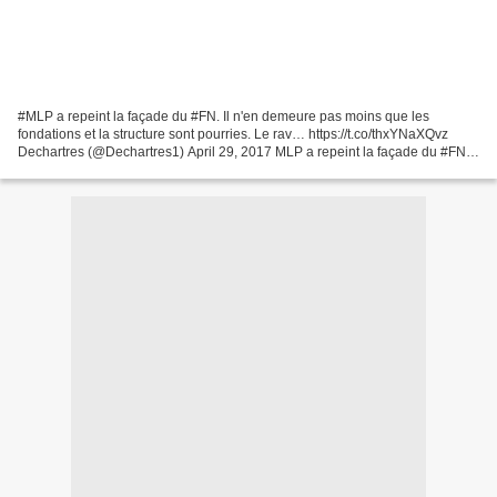
#MLP a repeint la façade du #FN. Il n'en demeure pas moins que les
fondations et la structure sont pourries. Le rav… https://t.co/thxYNaXQvz
Dechartres (@Dechartres1) April 29, 2017 MLP a repeint la façade du #FN. Il
n'en demeure pas moins que les fondations...