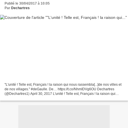
Publié le 30/04/2017 à 10:05
Par
Dechartres
"L'unité ! Telle est, Français ! la raison qui nous rassembla[...]de nos villes et
de nos villages." #deGaulle. De… https://t.co/NhmIDVg6OU Dechartres
(@Dechartres1) April 30, 2017 L'unité ! Telle est, Français ! la raison qui
nous rassembla[...]de nos...