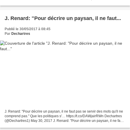
s'est montré ferme et direct face...
J. Renard: "Pour décrire un paysan, il ne faut...
Publié le 30/05/2017 à 08:45
Par
Dechartres
J. Renard: "Pour décrire un paysan, il ne faut pas se servir des mots qu'il ne
comprend pas." Que les politiques s'… https://t.co/DAWjairRWn Dechartres
(@Dechartres1) May 30, 2017 J. Renard: "Pour décrire un paysan, il ne faut
pas se servir des mots qu'il...