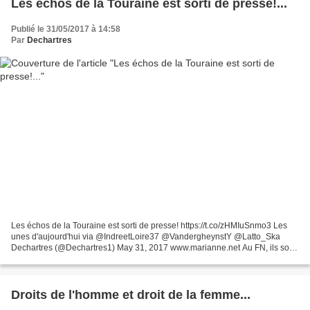
Les échos de la Touraine est sorti de presse!...
Publié le 31/05/2017 à 14:58
Par
Dechartres
Les échos de la Touraine est sorti de presse! https://t.co/zHMIuSnmo3 Les
unes d'aujourd'hui via @IndreetLoire37 @VandergheynstY @Latto_Ska
Dechartres (@Dechartres1) May 31, 2017 www.marianne.net Au FN, ils sont
surnommés les "trotskistes", presque affectueusement...
Droits de l'homme et droit de la femme...