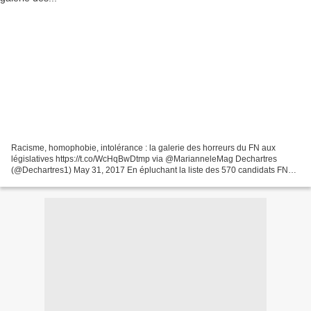
Racisme, homophobie, intolérance : la galerie des horreurs du FN aux
législatives https://t.co/WcHqBwDtmp via @MarianneleMag Dechartres
(@Dechartres1) May 31, 2017 En épluchant la liste des 570 candidats FN
investis aux législatives, Marianne a découvert...