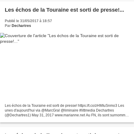
Les échos de la Touraine est sorti de presse!...
Publié le 31/05/2017 à 18:57
Par
Dechartres
Les échos de la Touraine est sorti de presse! https://t.co/zHMIuSnmo3 Les
unes d'aujourd'hui via @MarcGral @liminaire #littmedia Dechartres
(@Dechartres1) May 31, 2017 www.marianne.net Au FN, ils sont surnommés
les "trotskistes", presque affectueusement...