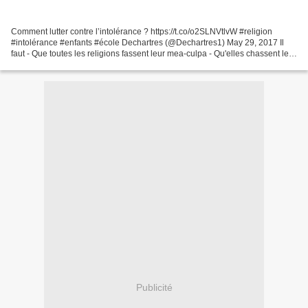
Comment lutter contre l’intolérance ? https://t.co/o2SLNVtlvW #religion
#intolérance #enfants #école Dechartres (@Dechartres1) May 29, 2017 Il
faut - Que toutes les religions fassent leur mea-culpa - Qu'elles chassent les
extrémistes de leurs rangs. Se...
Publicité