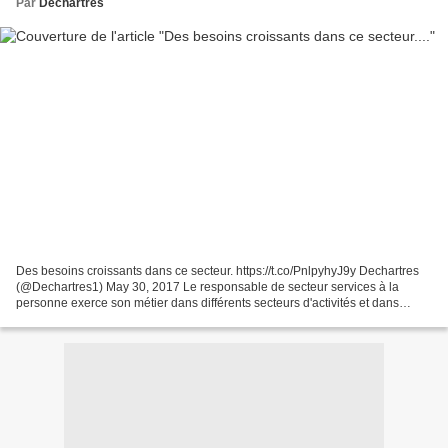
Par
Dechartres
Des besoins croissants dans ce secteur. https://t.co/PnlpyhyJ9y Dechartres
(@Dechartres1) May 30, 2017 Le responsable de secteur services à la
personne exerce son métier dans différents secteurs d'activités et dans
différentes structures publiques ou...