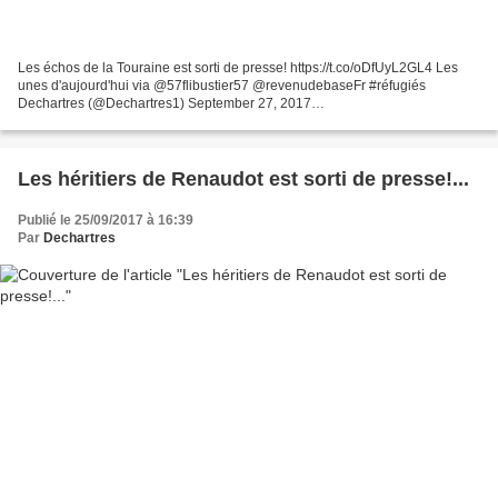
Les échos de la Touraine est sorti de presse! https://t.co/oDfUyL2GL4 Les
unes d'aujourd'hui via @57flibustier57 @revenudebaseFr #réfugiés
Dechartres (@Dechartres1) September 27, 2017
www.lanouvellerepublique.fr Ils sont intervenus au chevet des adolescents...
Les héritiers de Renaudot est sorti de presse!...
Publié le 25/09/2017 à 16:39
Par
Dechartres