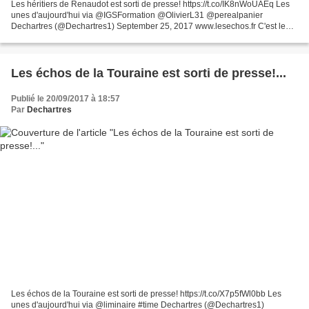
Les héritiers de Renaudot est sorti de presse! https://t.co/IK8nWoUAEq Les
unes d'aujourd'hui via @IGSFormation @OlivierL31 @perealpanier
Dechartres (@Dechartres1) September 25, 2017 www.lesechos.fr C'est le
casse-tête des banquiers centraux des pays...
Les échos de la Touraine est sorti de presse!...
Publié le 20/09/2017 à 18:57
Par
Dechartres
Les échos de la Touraine est sorti de presse! https://t.co/X7p5fWl0bb Les
unes d'aujourd'hui via @liminaire #time Dechartres (@Dechartres1)