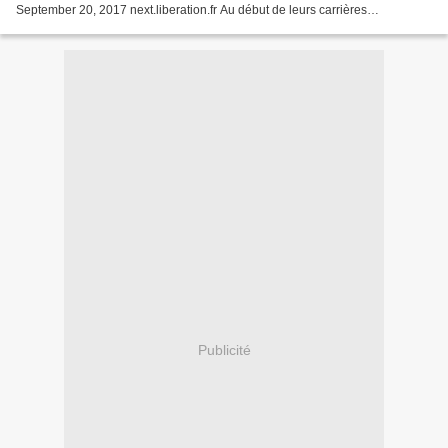
September 20, 2017 next.liberation.fr Au début de leurs carrières
respectives, lorsque Jack Nicholson écrivit un...
Publicité