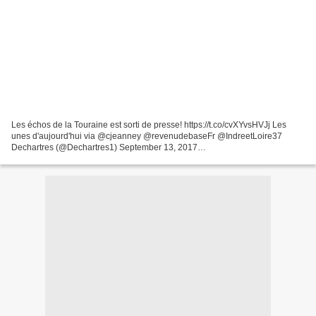
Les échos de la Touraine est sorti de presse! https://t.co/cvXYvsHVJj Les
unes d'aujourd'hui via @cjeanney @revenudebaseFr @IndreetLoire37
Dechartres (@Dechartres1) September 13, 2017
www.lanouvellerepublique.fr Les 16 et 17 septembre, la gastronomie...