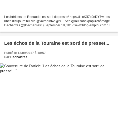
Les héritiers de Renaudot est sorti de presse! https://t.co/GiZbJeDY7w Les
unes d'aujourd'hui via @valrobin62 @N__Sec @louisonakpop #chômage
Dechartres (@Dechartres1) September 18, 2017 www.blog-emploi.com " Le
code du travail n'est pas un tout " a précisé...
Les échos de la Touraine est sorti de presse!...
Publié le 13/09/2017 à 18:57
Par
Dechartres