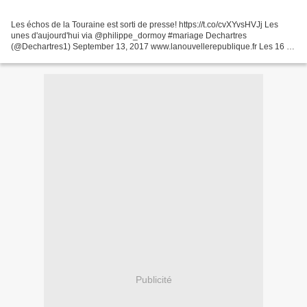
Les échos de la Touraine est sorti de presse! https://t.co/cvXYvsHVJj Les
unes d'aujourd'hui via @philippe_dormoy #mariage Dechartres
(@Dechartres1) September 13, 2017 www.lanouvellerepublique.fr Les 16 et
17 septembre, la gastronomie sera à l'honneur...
Publicité