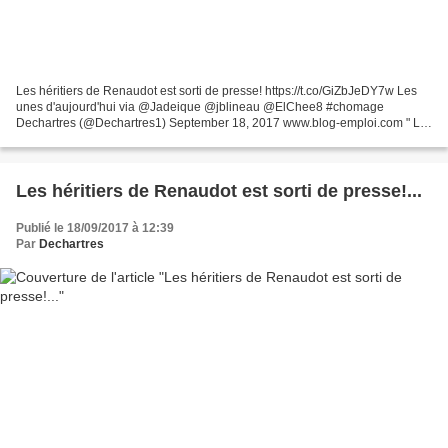
Les héritiers de Renaudot est sorti de presse! https://t.co/GiZbJeDY7w Les
unes d'aujourd'hui via @Jadeique @jblineau @ElChee8 #chomage
Dechartres (@Dechartres1) September 18, 2017 www.blog-emploi.com " Le
code du travail n'est pas un tout " a précisé...
Les héritiers de Renaudot est sorti de presse!...
Publié le 18/09/2017 à 12:39
Par
Dechartres