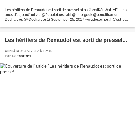
Les héritiers de Renaudot est sorti de presse! https://t.co/IK8nWoUAEq Les
unes d'aujourd'hui via @Peupletuestrahi @lenergeek @benoithamon
Dechartres (@Dechartres1) September 25, 2017 www.lesechos.fr C'est le
casse-tête des banquiers centraux des pays...
Les héritiers de Renaudot est sorti de presse!...
Publié le 25/09/2017 à 12:38
Par
Dechartres