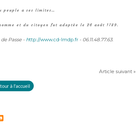
u peuple a ses limites…
’homme et du citoyen fut adoptée le 26 août 1789.
t de Passe -
h
ttp://www.cd-lmdp.fr
- 06.11.48.77.63.
Article suivant »
tour à l'accueil