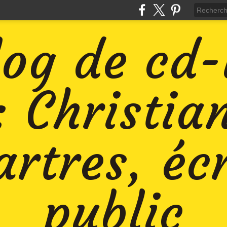
log de cd
: Christia
rtres, éc
public