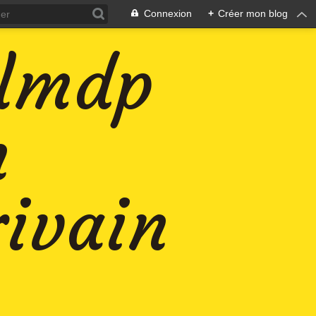
Connexion
+
Créer mon blog
-lmdp
n
rivain