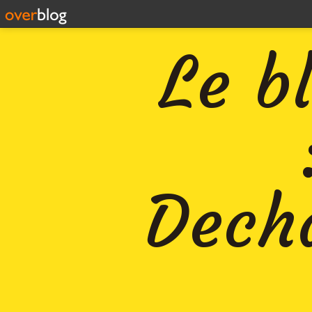
Le b
Decha