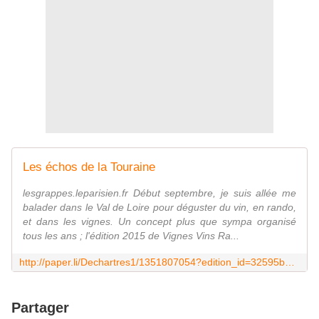
Les échos de la Touraine
lesgrappes.leparisien.fr Début septembre, je suis allée me
balader dans le Val de Loire pour déguster du vin, en rando,
et dans les vignes. Un concept plus que sympa organisé
tous les ans ; l'édition 2015 de Vignes Vins Ra...
http://paper.li/Dechartres1/1351807054?edition_id=32595bd0-5ed9-11e6-8ea1-0cc47a0d164b
Partager