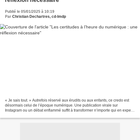
réflexion nécessaire
Publié le 05/01/2025 à 10:19
Par
Christian Dechartres, cd-lmdp
« Je sais tout. » Autrefois réservé aux érudits ou aux enfants, ce credo est
désormais celui de l’époque numérique. Une publication virale sur
Instagram ou un débat enflammé suffit à transformer n’importe qui en expert
improvisé. Mais qu’en est-il vraiment...