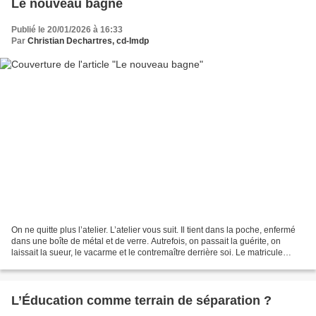
Le nouveau bagne
Publié le 20/01/2026 à 16:33
Par
Christian Dechartres, cd-lmdp
On ne quitte plus l’atelier. L’atelier vous suit. Il tient dans la poche, enfermé
dans une boîte de métal et de verre. Autrefois, on passait la guérite, on
laissait la sueur, le vacarme et le contremaître derrière soi. Le matricule
redevenait un homme....
L’Éducation comme terrain de séparation ?