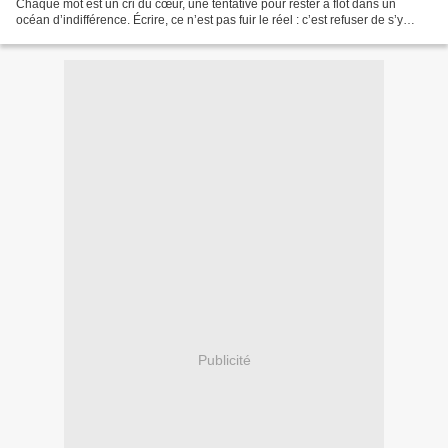
Chaque mot est un cri du cœur, une tentative pour rester à flot dans un
océan d’indifférence. Écrire, ce n’est pas fuir le réel : c’est refuser de s’y
noyer. Dans le fracas du monde,...
Publicité