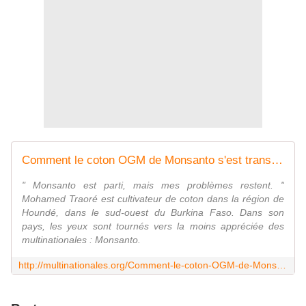
Comment le coton OGM de Monsanto s'est transformé en fléau pour les paysans du Burkina Faso
" Monsanto est parti, mais mes problèmes restent. "
Mohamed Traoré est cultivateur de coton dans la région de
Houndé, dans le sud-ouest du Burkina Faso. Dans son
pays, les yeux sont tournés vers la moins appréciée des
multinationales : Monsanto.
http://multinationales.org/Comment-le-coton-OGM-de-Monsanto-s-est-transforme-en-fleau-pour-les-paysans-du