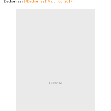
Dechartres (
@Dechartres1
)
March 06, 2017
Publicité