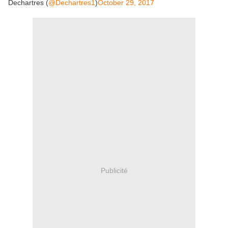
Dechartres (
@Dechartres1
)
October 29, 2017
Publicité