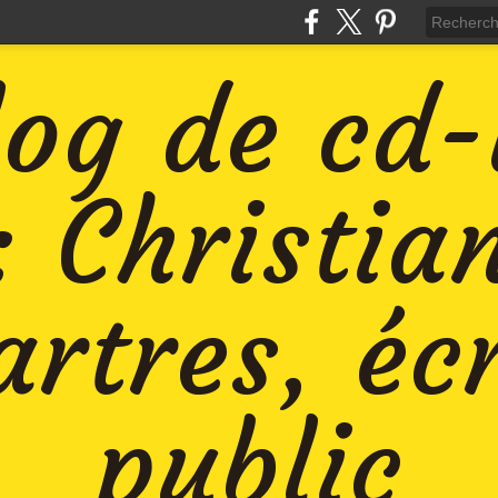
log de cd
: Christia
rtres, éc
public