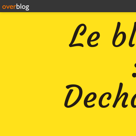
Le b
Decha