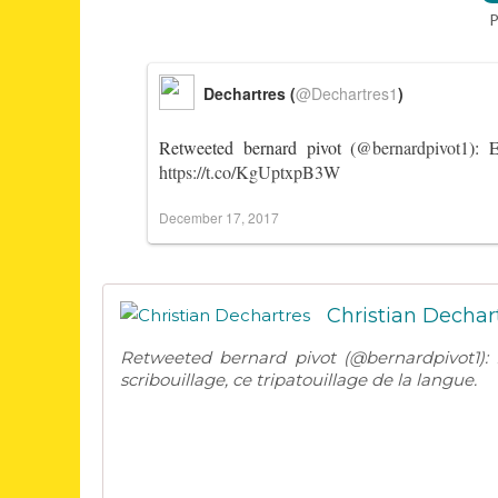
P
Dechartres (
@Dechartres1
)
Retweeted bernard pivot (
@bernardpivot1
): E
https://t.co/KgUptxpB3W
December 17, 2017
Christian Dechar
Retweeted bernard pivot (@bernardpivot1): Exi
scribouillage, ce tripatouillage de la langue.