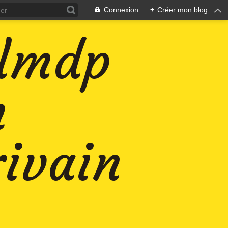
Connexion
+
Créer mon blog
-lmdp
n
rivain