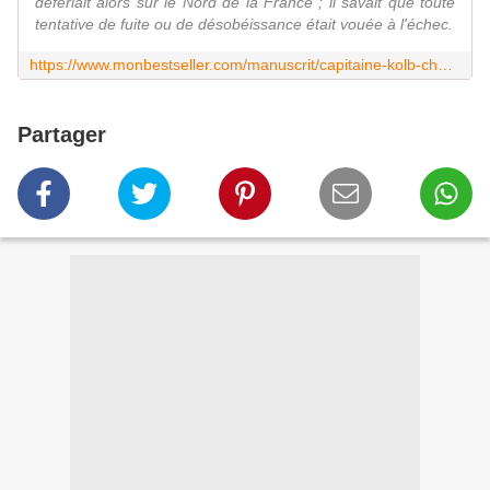
déferlait alors sur le Nord de la France ; il savait que toute
tentative de fuite ou de désobéissance était vouée à l'échec.
https://www.monbestseller.com/manuscrit/capitaine-kolb-chef-de-colonne#.W1HZjK1YMo0.twitter
Partager