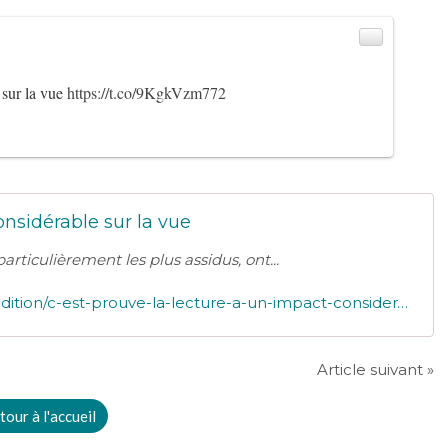
 sur la vue
https://t.co/9KgkVzm772
onsidérable sur la vue
 particulièrement les plus assidus, ont...
https://www.actualitte.com/article/monde-edition/c-est-prouve-la-lecture-a-un-impact-considerable-sur-la-vue/90489
Article suivant »
tour à l'accueil