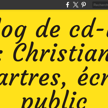
log de cd
: Christia
rtres, éc
public