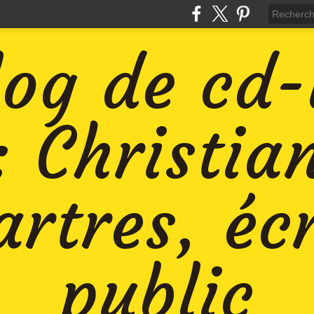
log de cd
: Christia
rtres, éc
public