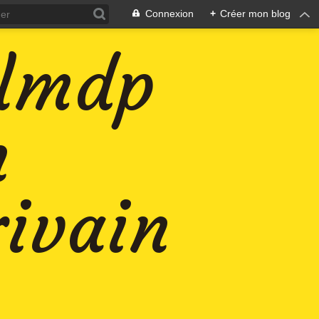
Connexion
+
Créer mon blog
-lmdp
n
rivain