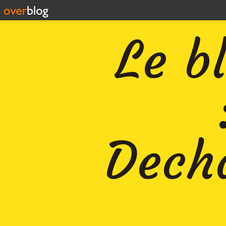
Le b
Decha