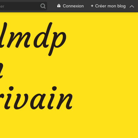
Connexion
+
Créer mon blog
-lmdp
n
rivain