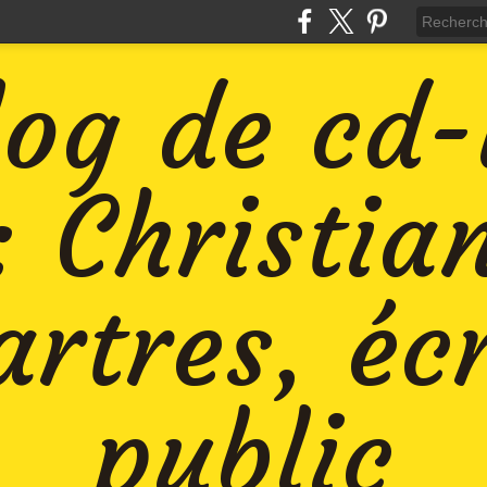
log de cd
: Christia
rtres, éc
public