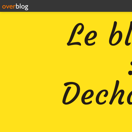
Le b
Decha