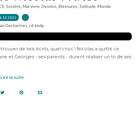
,
,
,
,
,
,
ES
Société
Mal vivre
Destins
Blessures
Solitude
Monde
6.12.2021
…
ian Dechartres, cd-lmdp
rouver de tels écrits, quel choc ! Nicolas a quitté ce
ane et Georges - ses parents - durent réaliser un tri de ses
Lire la suite