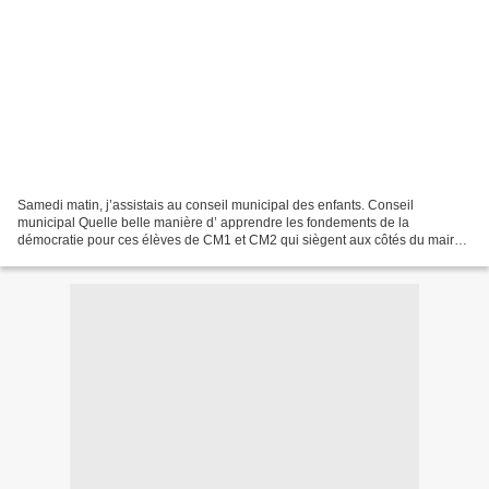
Samedi matin, j’assistais au conseil municipal des enfants. Conseil
municipal Quelle belle manière d’ apprendre les fondements de la
démocratie pour ces élèves de CM1 et CM2 qui siègent aux côtés du maire,
d’un adjoint et d’une représentante du département...