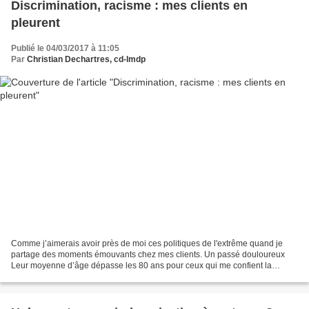
Discrimination, racisme : mes clients en
pleurent
Publié le 04/03/2017 à 11:05
Par
Christian Dechartres, cd-lmdp
Comme j’aimerais avoir près de moi ces politiques de l'extrême quand je
partage des moments émouvants chez mes clients. Un passé douloureux
Leur moyenne d’âge dépasse les 80 ans pour ceux qui me confient la
rédaction de leur biographie. Ces gens ont vécu...