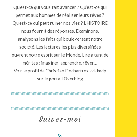
Qu’est-ce qui vous fait avancer ? Qu’est-ce qui
ivre : Les criminels vont-ils tous en enfer ? : quara
permet aux hommes de réaliser leurs rêves ?
Qu’est-ce qui peut ruiner nos vies ? L’HISTOIRE
nous fournit des réponses. Examinons,
analysons les faits qui bouleversent notre
société. Les lectures les plus diversifiées
ouvrent notre esprit sur le Monde. Lire a tant de
mérites : imaginer, apprendre, rêver…
Voir le profil de
Christian Dechartres, cd-lmdp
sur le portail Overblog
m
Suivez-moi