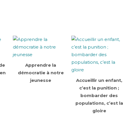
t
e
c
h
n
i
q
u
e
s
L
de
Apprendre la
e
 en
démocratie à notre
s
jeunesse
Accueillir un enfant,
c
r
c’est la punition ;
i
bombarder des
populations, c’est la
i
n
gloire
e
l
s