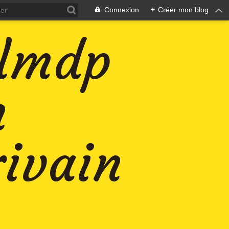
Connexion
+
Créer mon blog
-lmdp
n
rivain