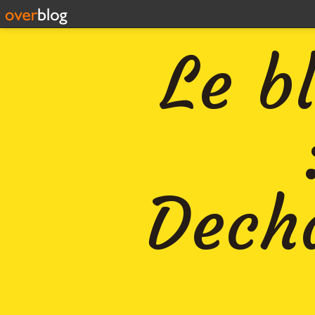
Le b
Decha