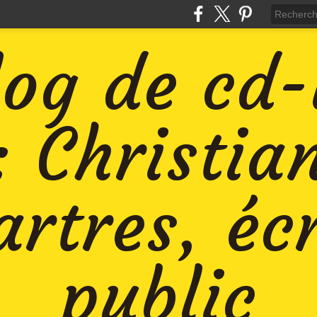
log de cd
: Christia
rtres, éc
public