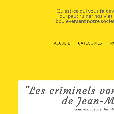
Qu’est-ce qui vous fait a
qui peut ruiner nos vies
bouleversent notre société
ACCUEIL
CATÉGORIES
P
"Les criminels von
de Jean-Mi
,
,
criminels
Justice
Jean-M