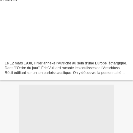
Le 12 mars 1938, Hitler annexe l'Autriche au sein d’une Europe léthargique.
Dans "l'Ordre du jour", Éric Vuillard raconte les coulisses de l'Anschluss.
Récit édifiant sur un ton parfois caustique. On y découvre la personnalité
d’Hitler menant son pays...