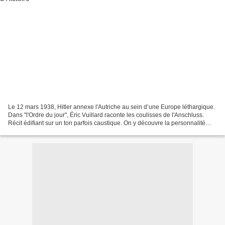
Le 12 mars 1938, Hitler annexe l'Autriche au sein d’une Europe léthargique.
Dans "l'Ordre du jour", Éric Vuillard raconte les coulisses de l'Anschluss.
Récit édifiant sur un ton parfois caustique. On y découvre la personnalité
d’Hitler menant son pays...