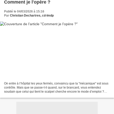
Comment je l'opère ?
Publié le 04/03/2026 à 15:16
Par
Christian Dechartres, cd-lmdp
On entre à l’hôpital les yeux fermés, convaincu que la "mécanique" est sous
contrôle. Mais que se passe-t-il quand, sur le brancard, vous entendez
soudain que celui qui tient le scalpel cherche encore le mode d’emploi ?
Découvrez ce moment de basculement...