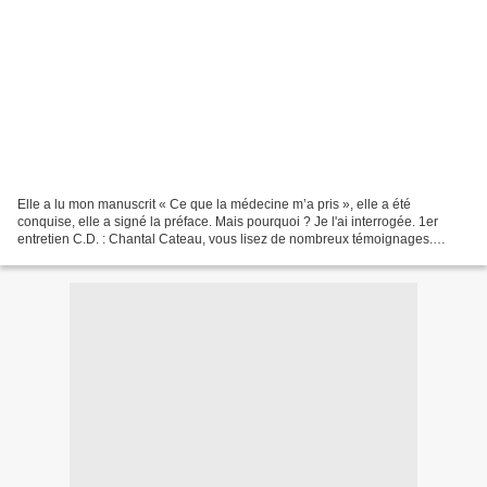
Elle a lu mon manuscrit « Ce que la médecine m’a pris », elle a été
conquise, elle a signé la préface. Mais pourquoi ? Je l'ai interrogée. 1er
entretien C.D. : Chantal Cateau, vous lisez de nombreux témoignages.
Qu’est-ce qui vous a fait adhérer aux propos...