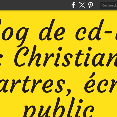
log de cd
: Christia
rtres, éc
public