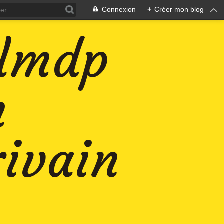
Connexion
+
Créer mon blog
-lmdp
n
rivain