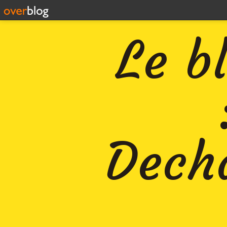
Le b
Decha