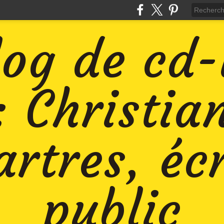
log de cd
: Christia
rtres, éc
public