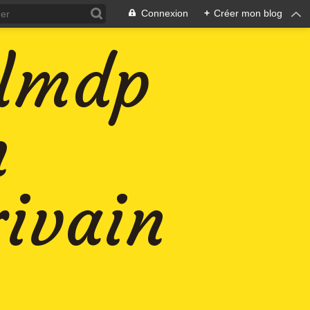
Connexion
+
Créer mon blog
-lmdp
n
rivain