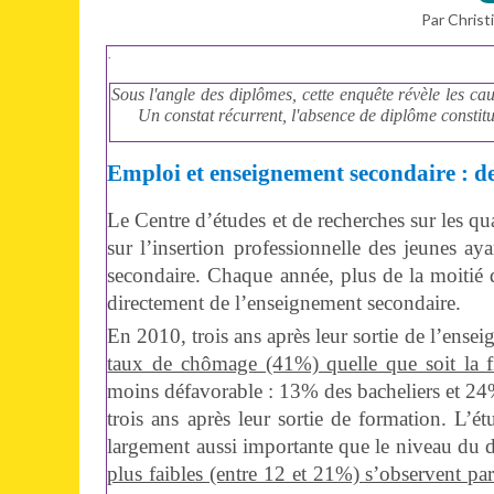
Par Christ
·
Sous l'angle des diplômes, cette enquête révèle les c
Un constat récurrent, l'absence de diplôme consti
Emploi et enseignement secondaire : de f
Le Centre d’études et de recherches sur les q
sur l’insertion professionnelle des jeunes aya
secondaire. Chaque année, plus de la moitié d
directement de l’enseignement secondaire.
En 2010, trois ans après leur sortie de l’ense
taux de chômage (41%) quelle que soit la fi
moins défavorable : 13% des bacheliers et 2
trois ans après leur sortie de formation. L’ét
largement aussi importante que le niveau du 
plus faibles (entre 12 et 21%) s’observent parm