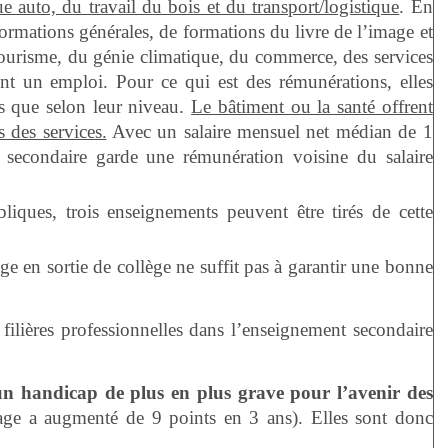
 auto, du travail du bois et du transport/logistique
. En
rmations générales, de formations du livre de l’image et
e-tourisme, du génie climatique, du commerce, des services
pent un emploi. Pour ce qui est des rémunérations, elles
es que selon leur niveau.
Le bâtiment ou la santé offrent
s des services.
Avec un salaire mensuel net médian de 1
u secondaire garde une rémunération voisine du salaire
liques, trois enseignements peuvent être tirés de cette
age en sortie de collège ne suffit pas à garantir une bonne
 filières professionnelles dans l’enseignement secondaire
 un handicap de plus en plus grave pour l’avenir des
age a augmenté de 9 points en 3 ans). Elles sont donc