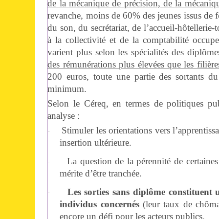
de la mécanique de précision, de la mécanique
revanche, moins de 60% des jeunes issus de fo
du son, du secrétariat, de l’accueil-hôtelleri
à la collectivité et de la comptabilité occu
varient plus selon les spécialités des diplôm
des rémunérations plus élevées que les filière
200 euros, toute une partie des sortants d
minimum.
Selon le Céreq, en termes de politiques pub
analyse :
Stimuler les orientations vers l’apprentiss
·
insertion ultérieure.
La question de la pérennité de certaines
·
mérite d’être tranchée.
Les sorties sans diplôme constituent
·
individus concernés
(leur taux de chôm
encore un défi pour les acteurs publics.