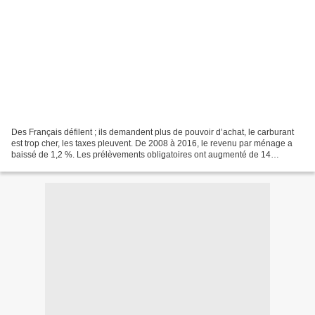
Des Français défilent ; ils demandent plus de pouvoir d’achat, le carburant
est trop cher, les taxes pleuvent. De 2008 à 2016, le revenu par ménage a
baissé de 1,2 %. Les prélèvements obligatoires ont augmenté de 14
milliards sous Sarkozy et Hollande....