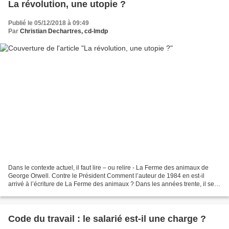
La révolution, une utopie ?
Publié le 05/12/2018 à 09:49
Par
Christian Dechartres, cd-lmdp
Dans le contexte actuel, il faut lire – ou relire - La Ferme des animaux de
George Orwell. Contre le Président Comment l’auteur de 1984 en est-il
arrivé à l’écriture de La Ferme des animaux ? Dans les années trente, il se
méfie du point de vue intellectuel...
Code du travail : le salarié est-il une charge ?