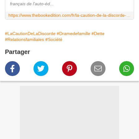
français de l'auto-éd...
https://www.thebookedition.com/fr/la-caution-de-la-discorde-p-418389.html
#LaCautionDeLaDiscorde
#Dramedefamille
#Dette
#Relationsfamiliales
#Société
Partager