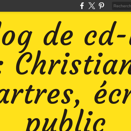
log de cd
: Christia
rtres, éc
public