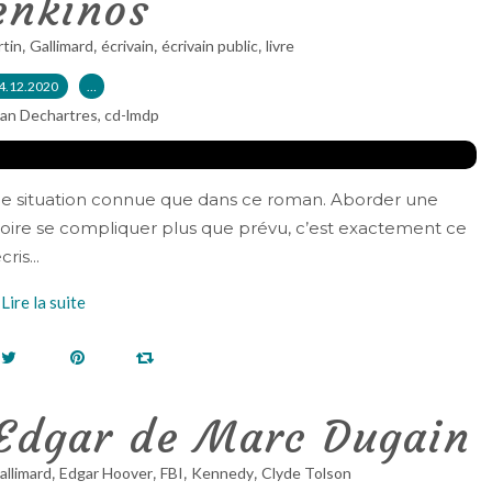
enkinos
,
,
,
,
rtin
Gallimard
écrivain
écrivain public
livre
4.12.2020
…
ian Dechartres, cd-lmdp
 une situation connue que dans ce roman. Aborder une
stoire se compliquer plus que prévu, c’est exactement ce
ris...
Lire la suite
’Edgar de Marc Dugain
,
,
,
,
allimard
Edgar Hoover
FBI
Kennedy
Clyde Tolson