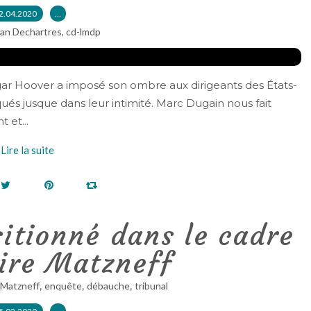
2.04.2020
…
ian Dechartres, cd-lmdp
r Hoover a imposé son ombre aux dirigeants des États-
qués jusque dans leur intimité. Marc Dugain nous fait
 et...
Lire la suite
itionné dans le cadre
aire Matzneff
,
,
,
Matzneff
enquête
débauche
tribunal