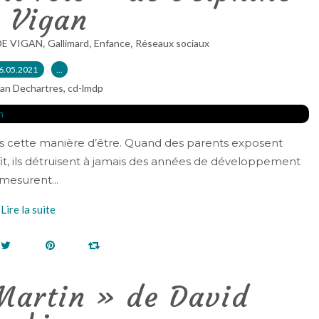
 Vigan
,
,
,
DE VIGAN
Gallimard
Enfance
Réseaux sociaux
6.05.2021
…
ian Dechartres, cd-lmdp
ans cette manière d’être. Quand des parents exposent
fit, ils détruisent à jamais des années de développement
 mesurent...
Lire la suite
Martin » de David