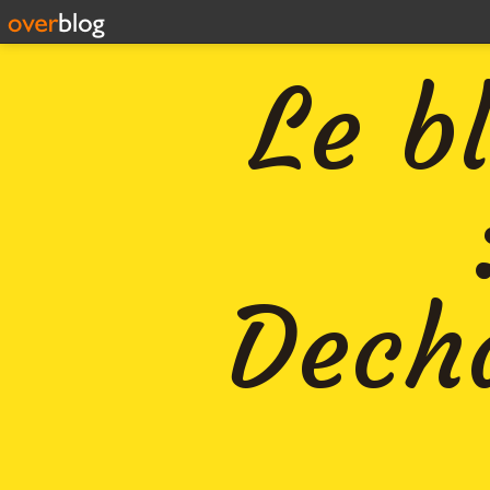
Le b
Decha