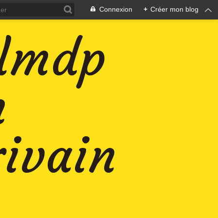
Connexion
+
Créer mon blog
-lmdp
n
rivain