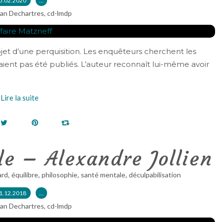
5.02.2020
…
ian Dechartres, cd-lmdp
objet d’une perquisition. Les enquêteurs cherchent les
aient pas été publiés. L’auteur reconnaît lui-même avoir
Lire la suite
le – Alexandre Jollien
,
,
,
,
ard
équilibre
philosophie
santé mentale
déculpabilisation
1.12.2018
…
ian Dechartres, cd-lmdp