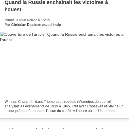
Quand la Russie enchaînait les victoires à
l’ouest
Publié le 09/03/2022 à 15:15
Par
Christian Dechartres, cd-lmdp
Winston Churchill - dans Triomphe et tragédie (Mémoires de guerre) -
analysait les événements de 1939 à 1945. Il fut avec Roosevelt et Staline un
acteur prépondérant dans l’issue du conflit. À l’heure où les Ukrainiens
subissent les assauts de Poutine,...