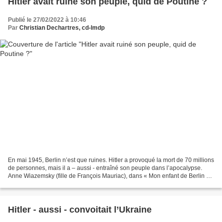
Hitler avait ruiné son peuple, quid de Poutine ?
Publié le 27/02/2022 à 10:46
Par
Christian Dechartres, cd-lmdp
En mai 1945, Berlin n’est que ruines. Hitler a provoqué la mort de 70 millions
de personnes, mais il a – aussi - entraîné son peuple dans l’apocalypse.
Anne Wiazemsky (fille de François Mauriac), dans « Mon enfant de Berlin »,
narre sa mission auprès...
Hitler - aussi - convoitait l’Ukraine