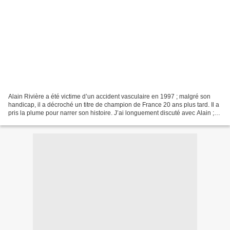
Alain Rivière a été victime d’un accident vasculaire en 1997 ; malgré son
handicap, il a décroché un titre de champion de France 20 ans plus tard. Il a
pris la plume pour narrer son histoire. J’ai longuement discuté avec Alain ;
j’ai pris son texte ;...